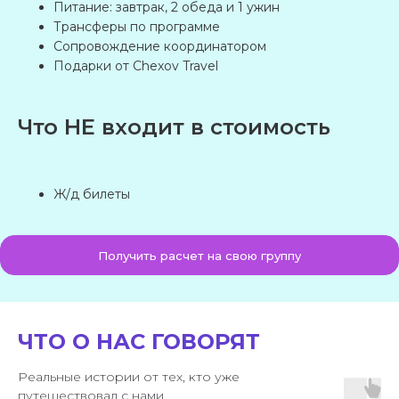
Питание: завтрак, 2 обеда и 1 ужин
Номер телефона
Трансферы по программе
+7
Сопровождение координатором
Подарки от Chexov Travel
Возраст участников
Что НЕ входит в стоимость
Даты поездки
Ж/д билеты
Ваш запрос
Получить расчет на свою группу
Предпочтительный способ связи
Нажимая на кнопку «Отправить», вы
ЧТО О НАС ГОВОРЯТ
даете
согласие на обработку
персональных данных
и соглашаетесь
Реальные истории от тех, кто уже
c
политикой конфиденциальности
путешествовал с нами