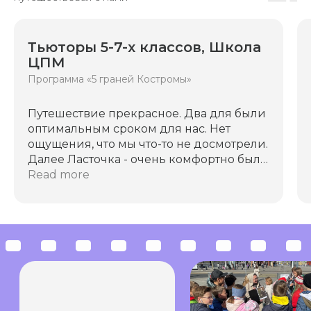
Отправить
Тьюторы 5-7-х классов, Школа
ЦПМ
Или свяжитесь с нами напрямую
Программа «5 граней Костромы»
+7 (903) 537-66-77
Путешествие прекрасное. Два для были
Написать в WhatsApp
оптимальным сроком для нас. Нет
ощущения, что мы что-то не досмотрели.
Далее Ласточка - очень комфортно было
Написать в Telegram
ехать всего 4 часа туда и обратно. Алиса
Read more
гид, была большим молодцом -
жизнерадостная, продетская и
терпеливая. Очень понравилось, как
была составлена сама программа - мы
все успели и без сувениров не остались.
Спасибо большое Чехов Тревел. Каждый
раз - это восторг! Спасибо, что вы с нами