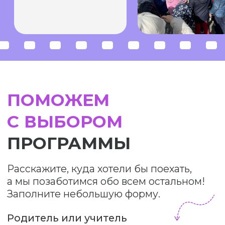
Проект Chexov Travel стал
победителем конкурса
туристических стартапов
Moscow Travel Hub 2020
Комитета по туризму Москвы
Мы на Tripster