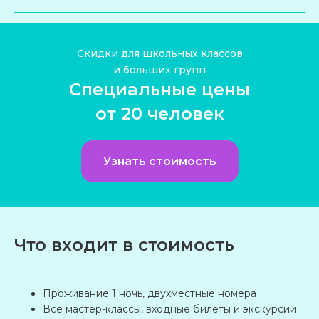
ПОМОЖЕМ
Скидки для школьных классов
и больших групп
С ВЫБОРОМ
Специальные цены
ПРОГРАММЫ
от 20 человек
Расскажите, куда хотели бы поехать,
а мы позаботимся обо всем остальном!
Заполните небольшую форму.
Узнать стоимость
Родитель или учитель
Ваше имя
Что входит в стоимость
E-mail
Проживание 1 ночь, двухместные номера
Все мастер-классы, входные билеты и экскурсии