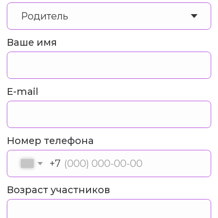
Главная
О нас
Почему мы?
Наша миссия
Как забронировать?
Все программы
Отзывы
Команда
Вопрос-ответ
Вакансии
Контакты
Соц.сети
Документы
ВКонтакте
Политика
конфиденциальности
Telegram
Договор оферта
Дзен
Инстаграм*
© Chexov Travel, 2026
ИП Кутенкова Анна Викторовна
ИНН 772850121342
ОГРНИП 319774600248308
Разработчик сайта - Анастасия Бобылева
*принадлежит компании Meta, признанной экстремистской и
запрещённой на территории РФ