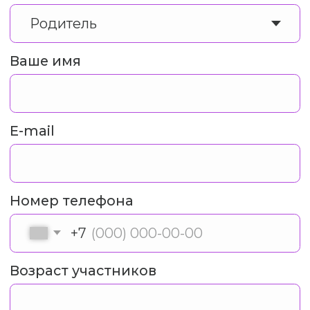
Главная
О нас
Почему мы?
Наша миссия
Как забронировать?
Все программы
Отзывы
Команда
Вопрос-ответ
Вакансии
Контакты
Соц.сети
Документы
ВКонтакте
Политика
конфиденциальности
Telegram
Договор оферта
Дзен
Инстаграм*
© Chexov Travel, 2026
ИП Кутенкова Анна Викторовна
ИНН 772850121342
ОГРНИП 319774600248308
Разработчик сайта - Анастасия Бобылева
*принадлежит компании Meta, признанной экстремистской и
запрещённой на территории РФ