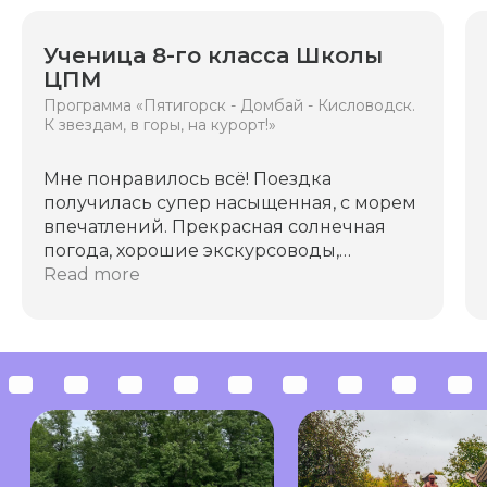
Отправить
Ученица 8-го класса Школы
ЦПМ
Или свяжитесь с нами напрямую
Программа «Пятигорск - Домбай - Кисловодск.
К звездам, в горы, на курорт!»
+7 (903) 537-66-77
Мне понравилось всё! Поездка
Написать в WhatsApp
получилась супер насыщенная, с морем
впечатлений. Прекрасная солнечная
погода, хорошие экскурсоводы,
Написать в Telegram
комфортная машина! Всё было на
Read more
высшем уровне! Мне больше всего
запомнился, конечно, Домбай. Там
очень красиво, уединенно и свободно!
Прогулка по Лермонтовским местам,
как по мне тоже выдалась удачной,
несмотря на усталость. В Кисловодске
как будто попадаешь в кино. Центр
превосходен! Очень гармонично -