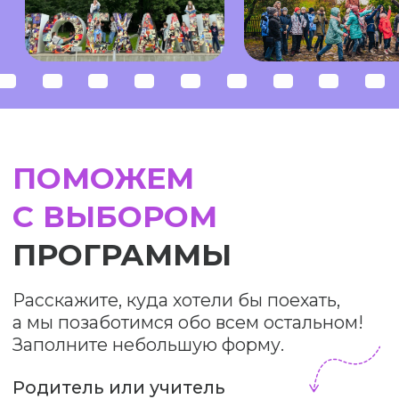
природа и люди, дома, магазины. Всё
как-то по-домашнему. Люди живут
размеренной, спокойной жизнью.
Никто никуда не бежит, не спешит.
Много пожилых пар, приехавших
отдохнуть и подлечиться. Всё это
ощущается как что-то идеальное!
Спасибо всем за данную поездку,
особенная благодарность и почтение
Анастасии Сергеевне за выдержку,
прекрасное настроение и интересные
истории! Надеюсь, что такие поездки
ещё обязательно будут!!
Проект Chexov Travel стал
победителем конкурса
туристических стартапов
Moscow Travel Hub 2020
Комитета по туризму Москвы
Мы на Tripster