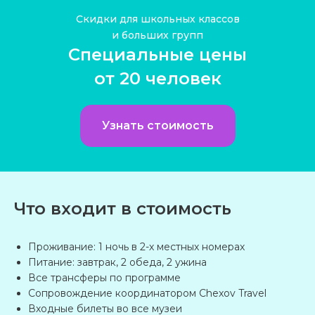
Скидки для школьных классов
и больших групп
Специальные цены
ПОМОЖЕМ
С ВЫБОРОМ
от 20 человек
ПРОГРАММЫ
Расскажите, куда хотели бы поехать,
Узнать стоимость
а мы позаботимся обо всем остальном!
Заполните небольшую форму.
Родитель или учитель
Что входит в стоимость
Ваше имя
Проживание: 1 ночь в 2-х местных номерах
Питание: завтрак, 2 обеда, 2 ужина
E-mail
Все трансферы по программе
Сопровождение координатором Chexov Travel
Входные билеты во все музеи