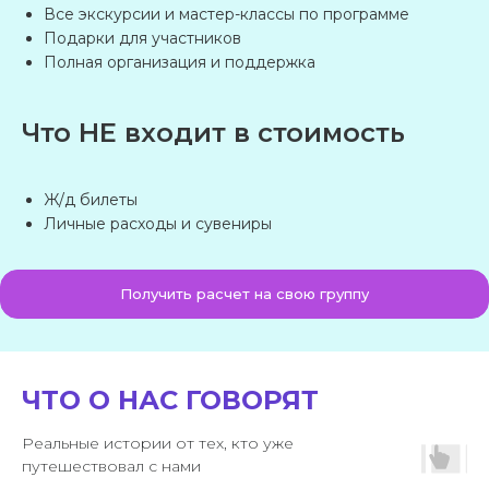
Все экскурсии и мастер-классы по программе
Номер телефона
Подарки для участников
+7
Полная организация и поддержка
Возраст участников
Что НЕ входит в стоимость
Даты поездки
Ж/д билеты
Личные расходы и сувениры
Ваш запрос
Получить расчет на свою группу
Предпочтительный способ связи
ЧТО О НАС ГОВОРЯТ
Нажимая на кнопку «Отправить», вы
даете
согласие на обработку
Реальные истории от тех, кто уже
персональных данных
и соглашаетесь
c
политикой конфиденциальности
путешествовал с нами