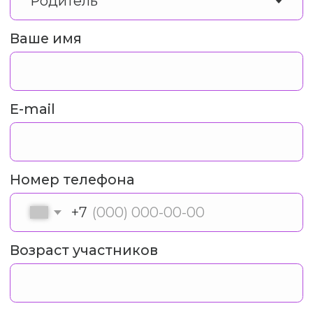
Контакты
Соц.сети
Документы
ВКонтакте
Политика
конфиденциальности
Telegram
Договор оферта
Дзен
Инстаграм*
© Chexov Travel, 2026
ИП Кутенкова Анна Викторовна
ИНН 772850121342
ОГРНИП 319774600248308
Разработчик сайта - Анастасия Бобылева
*принадлежит компании Meta, признанной экстремистской и
запрещённой на территории РФ
Читайте все анонсы
ПОДПИСАТЬСЯ
в нашем Telegram канале