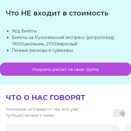
Даты поездки
Что НЕ входит в стоимость
Ваш запрос
Ж/д билеты
Билеты на Рускеальский экспресс (ретропоезд)
1900/школьник, 2100/взрослый
Предпочтительный способ связи
Личные расходы и сувениры
Нажимая на кнопку «Отправить», вы
Получить расчет на свою группу
даете
согласие на обработку
персональных данных
и соглашаетесь
c
политикой конфиденциальности
Отправить
ЧТО О НАС ГОВОРЯТ
Реальные истории от тех, кто уже
Или свяжитесь с нами напрямую
путешествовал с нами
+7 (903) 537-66-77