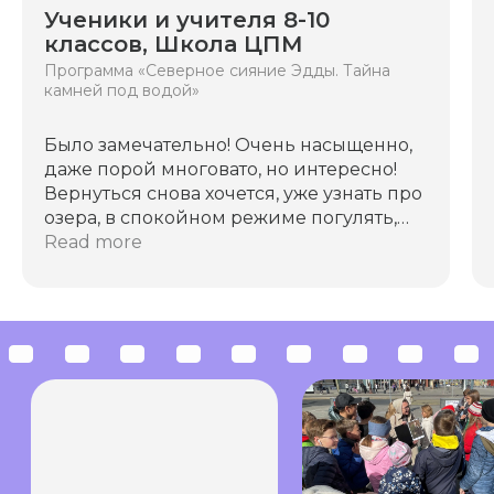
Ученики и учителя 8-10
Написать в WhatsApp
классов, Школа ЦПМ
Программа «Северное сияние Эдды. Тайна
камней под водой»
Написать в Telegram
Было замечательно! Очень насыщенно,
даже порой многовато, но интересно!
Вернуться снова хочется, уже узнать про
озера, в спокойном режиме погулять,
изучить природу, леса)
Read more