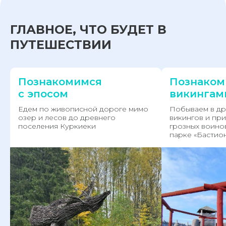
ГЛАВНОЕ, ЧТО БУДЕТ В
ПУТЕШЕСТВИИ
Познакомимся
Познаком
с эпосом
викингам
Едем по живописной дороге мимо
Побываем в др
озер и лесов до древнего
викингов и пр
поселения Куркиеки
грозных воино
парке «Бастио