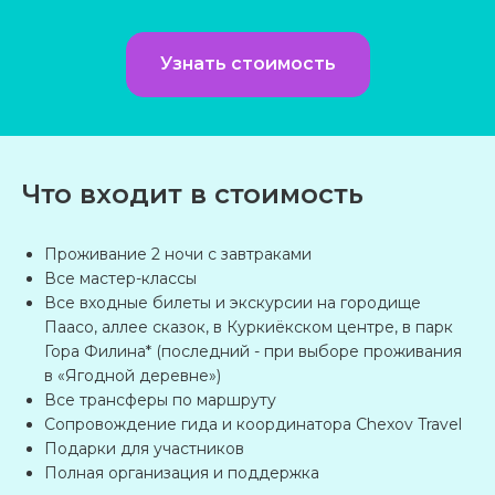
Расскажите, куда хотели бы поехать,
а мы позаботимся обо всем остальном!
Узнать стоимость
Заполните небольшую форму.
Родитель или учитель
Ваше имя
Что входит в стоимость
Проживание 2 ночи с завтраками
E-mail
Все мастер-классы
Все входные билеты и экскурсии на городище
Паасо, аллее сказок, в Куркиёкском центре, в парк
Номер телефона
Гора Филина* (последний - при выборе проживания
в «Ягодной деревне»)
+7
Все трансферы по маршруту
Возраст участников
Сопровождение гида и координатора Chexov Travel
Подарки для участников
Полная организация и поддержка