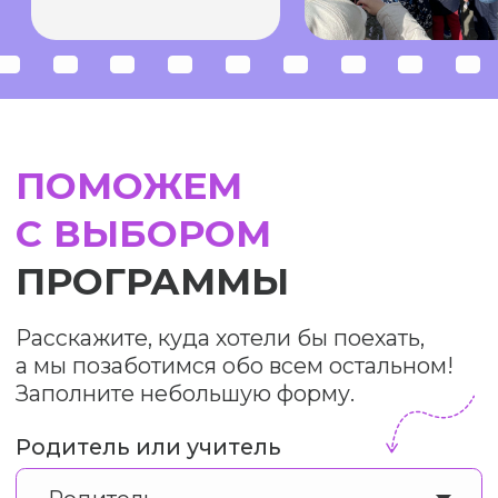
Проект Chexov Travel стал
победителем конкурса
туристических стартапов
Moscow Travel Hub 2020
Комитета по туризму Москвы
Мы на Tripster
Главная
О нас
Почему мы?
Наша миссия
Как забронировать?
Все программы
Отзывы
Команда
Вопрос-ответ
Вакансии