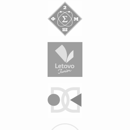
с такой ответственностью я имел дело
впервые в жизни, а ведь мы часто
выезжаем в другие города.
В общем, все было на высшем уровне.
Отдельное спасибо гиду Татьяне, которая
подстраивалась под запросы группы,
в моменте предлагала варианты
и корректировала расписание. Педагоги,
дети и их родители единогласно сказали,
что это лучшая РХ поездка за четыре
года.
Спасибо!
12 из 10❤️