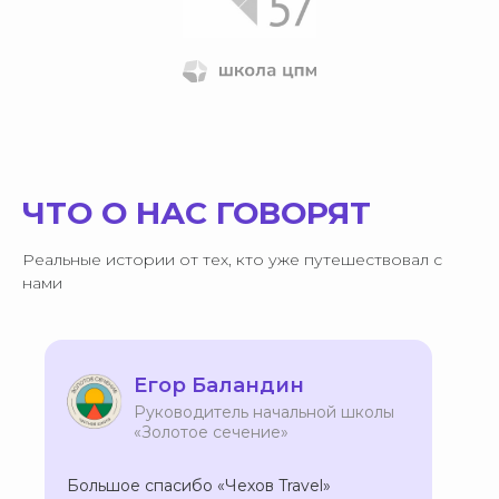
Вопрос-ответ
Вакансии
Контакты
Соц.сети
Документы
ВКонтакте
Политика
конфиденциальности
Telegram
Договор оферта
Дзен
Инстаграм*
ЧТО О НАС ГОВОРЯТ
© Chexov Travel, 2026
ИП Кутенкова Анна Викторовна
ИНН 772850121342
Реальные истории от тех, кто уже путешествовал с
ОГРНИП 319774600248308
нами
Разработчик сайта - Анастасия Бобылева
*принадлежит компании Meta, признанной экстремистской и
запрещённой на территории РФ
Читайте все анонсы
ПОДПИСАТЬСЯ
в нашем Telegram канале
Егор Баландин
Руководитель начальной школы
«Золотое сечение»
Большое спасибо «Чехов Travel»