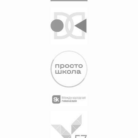
Проект Chexov Travel стал
победителем конкурса
туристических стартапов
Moscow Travel Hub 2020
Комитета по туризму Москвы
Мы на Tripster
Главная
О нас
Почему мы?
Наша миссия
Как забронировать?
Все программы
Отзывы
Команда