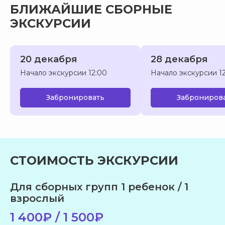
БЛИЖАЙШИЕ СБОРНЫЕ
ПОМОЖЕМ
ЭКСКУРСИИ
С ВЫБОРОМ
ПРОГРАММЫ
20 декабря
28 декабря
Расскажите, куда хотели бы поехать,
Начало экскурсии 12:00
Начало экскурсии 1
а мы позаботимся обо всем остальном!
Заполните небольшую форму.
Забронировать
Заброниров
Родитель или учитель
Ваше имя
СТОИМОСТЬ ЭКСКУРСИИ
E-mail
Для сборных групп 1 ребенок / 1
взрослый
Номер телефона
1 400₽ / 1 500₽