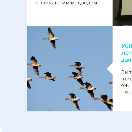
с камчатским медведем
Усл
ле
зач
Выя
птиц
они 
жив