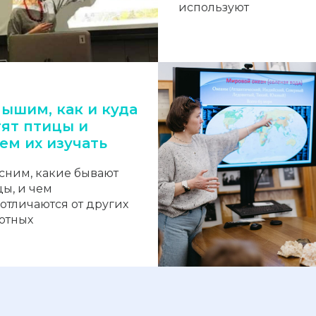
используют
ышим, как и куда
тят птицы и
ем их изучать
сним, какие бывают
ы, и чем
отличаются от других
отных