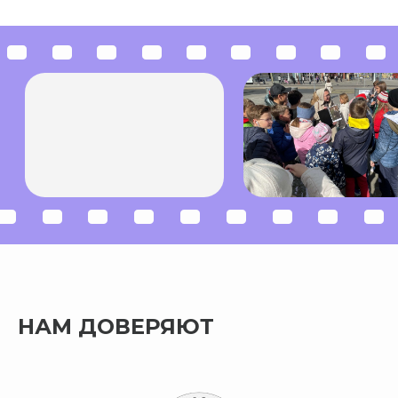
конфиденциальности
Telegram
Договор оферта
Дзен
Инстаграм*
© Chexov Travel, 2026
ИП Кутенкова Анна Викторовна
ИНН 772850121342
ОГРНИП 319774600248308
Разработчик сайта - Анастасия Бобылева
*принадлежит компании Meta, признанной экстремистской и
запрещённой на территории РФ
Читайте все анонсы
ПОДПИСАТЬСЯ
в нашем Telegram канале
НАМ ДОВЕРЯЮТ