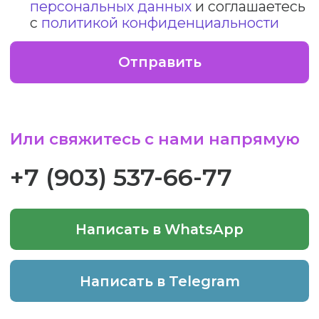
Проект Chexov Travel стал
победителем конкурса
туристических стартапов
Moscow Travel Hub 2020
Комитета по туризму Москвы
Мы на Tripster
Главная
О нас
Почему мы?
Наша миссия
Как забронировать?
Все программы
Отзывы
Команда
Вопрос-ответ
Вакансии
Контакты
Соц.сети
Документы
ВКонтакте
Политика