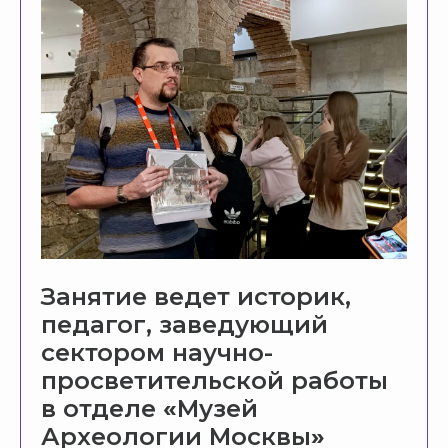
ПОМОЖЕМ
С ВЫБОРОМ
ПРОГРАММЫ
Расскажите, куда хотели бы поехать,
Занятие ведет историк,
а мы позаботимся обо всем остальном!
педагог, заведующий
Заполните небольшую форму.
сектором научно-
Родитель или учитель
просветительской работы
в отделе
«
Музей
Ваше имя
Археологии Москвы
»